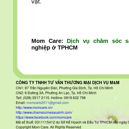
vặt.
Mom Care:
Dịch vụ chăm sóc s
nghiệp
ở TPHCM
CÔNG TY TNHH TƯ VẤN THƯƠNG MẠI DỊCH VỤ M&M
CN1: 97 Trần Nguyên Đán
, Phường Gia Định, Tp. Hồ Chí Minh
CN2: 6 Đường 3A, Phường An Lạc, Tp. Hồ Chí Minh
Tell: (028) 3517 2115. Hotline: 0919 632 796
Email:
momcare2011@gmail.com
http://www.momcare.vn/
http://www.chamsocmesausinh.com/
https://www.facebook.com/momcare
Mã số thuế: 0311115412 do Sở Kế Họach và Đầu Tư TPHCM cấp
Copyright Mom Care. All Rights Reserved