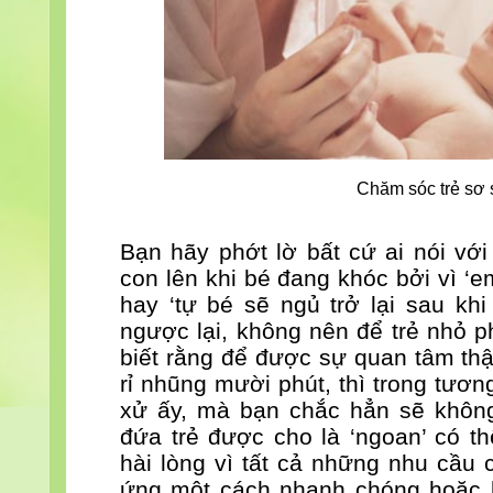
Chăm sóc trẻ sơ 
Bạn hãy phớt lờ bất cứ ai nói vớ
con lên khi bé đang khóc bởi vì ‘
hay ‘tự bé sẽ ngủ trở lại sau khi
ngược lại, không nên để trẻ nhỏ 
biết rằng để được sự quan tâm thậ
rỉ nhũng mười phút, thì trong tương
xử ấy, mà bạn chắc hẳn sẽ không
đứa trẻ được cho là ‘ngoan’ có t
hài lòng vì tất cả những nhu cầu
ứng một cách nhanh chóng hoặc 