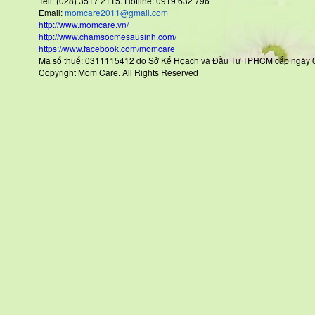
Tell: (028) 3517 2115. Hotline: 0919 632 796
Email:
momcare2011@gmail.com
http://www.momcare.vn/
http://www.chamsocmesausinh.com/
https://www.facebook.com/momcare
Mã số thuế: 0311115412 do Sở Kế Họach và Đầu Tư TPHCM cấp
Copyright Mom Care. All Rights Reserved