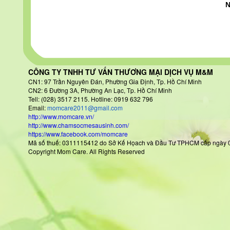
N
CÔNG TY TNHH TƯ VẤN THƯƠNG MẠI DỊCH VỤ M&M
CN1: 97 Trần Nguyên Đán
, Phường Gia Định, Tp. Hồ Chí Minh
CN2: 6 Đường 3A, Phường An Lạc, Tp. Hồ Chí Minh
Tell: (028) 3517 2115. Hotline: 0919 632 796
Email:
momcare2011@gmail.com
http://www.momcare.vn/
http://www.chamsocmesausinh.com/
https://www.facebook.com/momcare
Mã số thuế: 0311115412 do Sở Kế Họach và Đầu Tư TPHCM cấp
Copyright Mom Care. All Rights Reserved